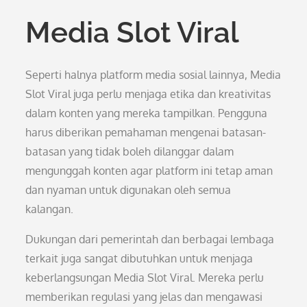
Media Slot Viral
Seperti halnya platform media sosial lainnya, Media
Slot Viral juga perlu menjaga etika dan kreativitas
dalam konten yang mereka tampilkan. Pengguna
harus diberikan pemahaman mengenai batasan-
batasan yang tidak boleh dilanggar dalam
mengunggah konten agar platform ini tetap aman
dan nyaman untuk digunakan oleh semua
kalangan.
Dukungan dari pemerintah dan berbagai lembaga
terkait juga sangat dibutuhkan untuk menjaga
keberlangsungan Media Slot Viral. Mereka perlu
memberikan regulasi yang jelas dan mengawasi