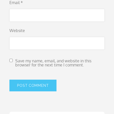
Email
*
Website
Save my name, email, and website in this
browser for the next time I comment.