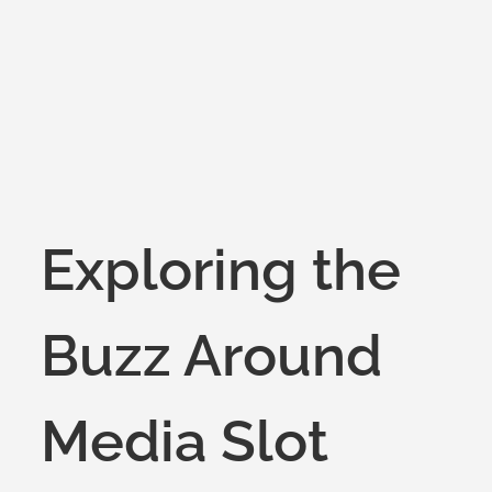
Exploring the
Buzz Around
Media Slot