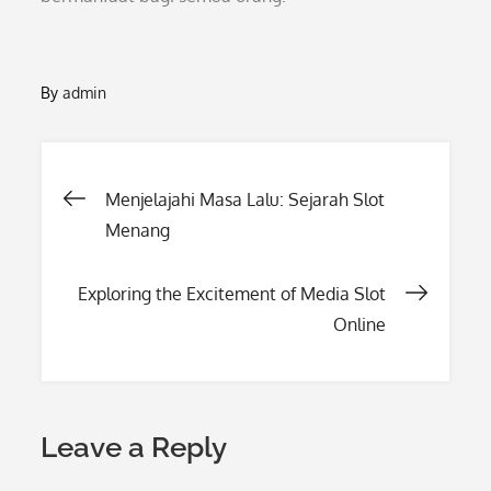
By
admin
Post
Menjelajahi Masa Lalu: Sejarah Slot
Menang
navigation
Exploring the Excitement of Media Slot
Online
Leave a Reply