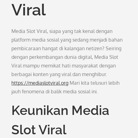
Viral
Media Slot Viral, siapa yang tak kenal dengan
platform media sosial yang sedang menjadi bahan
pembicaraan hangat di kalangan netizen? Seiring
dengan perkembangan dunia digital, Media Slot
Viral mampu memikat hati masyarakat dengan
berbagai konten yang viral dan menghibur.
https://mediaslotviral.org
Mari kita telusuri lebih
jauh fenomena di balik media sosial ini.
Keunikan Media
Slot Viral