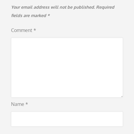
Your email address will not be published.
Required
fields are marked
*
Comment
*
Name
*