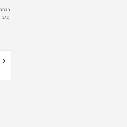
manan
a bagi