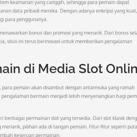
sistem keamanan yang canggih, sehingga para pemain dapat
anan data pribadi mereka. Dengan adanya enkripsi yang kuat,
gi para penggunanya.
ga menawarkan bonus dan promosi yang menarik. Dari bonus se
ia, situs ini terus berinovasi untuk memberikan pengalaman
in di Media Slot Onli
ne, para pemain akan disambut dengan antarmuka yang ramah
t pengalaman bermain menjadi lebih menyenangkan bagi pem
berbagai permainan slot yang tersedia. Dari slot klasik den
menarik, pilihan ada di tangan pemain. Fitur-fitur seperti put
enambah keseruan permainan.