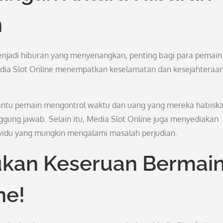
n
enjadi hiburan yang menyenangkan, penting bagi para pemain
dia Slot Online menempatkan keselamatan dan kesejahteraa
antu pemain mengontrol waktu dan uang yang mereka habiska
nggung jawab. Selain itu, Media Slot Online juga menyediakan
ividu yang mungkin mengalami masalah perjudian.
ukan Keseruan Bermai
ne!