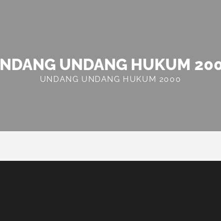
NDANG UNDANG HUKUM 20
UNDANG UNDANG HUKUM 2000