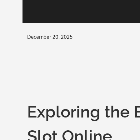
Posted
December 20, 2025
on
Exploring the 
Slot Online