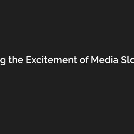
g the Excitement of Media Sl