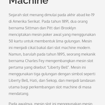
Machine
Sejarah slot menang dimulai pada akhir abad ke-19
di Amerika Serikat. Pada tahun 1891, dua orang
bernama Sittman dan Pitt dari Brooklyn
menciptakan mesin poker awal yang menggunakan
50 kartu untuk membentuk lima gulungan. Mesin
ini menjadi cikal bakal dari slot machine modern.
Namun, barulah pada tahun 1895, seorang mekanik
bernama Charles Fey mengembangkan mesin slot
pertama yang disebut “Liberty Bell”. Mesin ini
menggunakan tiga gulungan dengan simbol seperti
Liberty Bell, Hati, dan Sekop, dan menjadi landasan
utama bagi perkembangan slot machine di masa
mendatang.
Pada awalnya, mesin slot ini menggunakan mesin