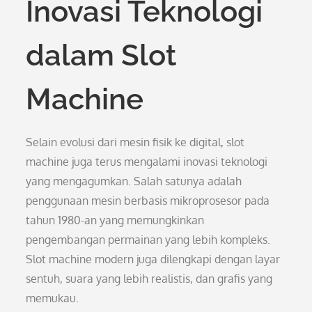
Inovasi Teknologi
dalam Slot
Machine
Selain evolusi dari mesin fisik ke digital, slot
machine juga terus mengalami inovasi teknologi
yang mengagumkan. Salah satunya adalah
penggunaan mesin berbasis mikroprosesor pada
tahun 1980-an yang memungkinkan
pengembangan permainan yang lebih kompleks.
Slot machine modern juga dilengkapi dengan layar
sentuh, suara yang lebih realistis, dan grafis yang
memukau.