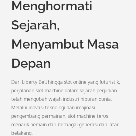
Menghormati
Sejarah,
Menyambut Masa
Depan
Dari Liberty Bell hingga slot online yang futuristik,
perjalanan slot machine dalam sejarah perjudian
telah mengubah wajah industri hiburan dunia.
Melalui inovasi teknologi dan imajinasi
pengembang permainan, slot machine terus
menarik pemain dari berbagai generasi dan latar
belakang.