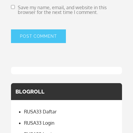
Save my name, email, and website in this
browser for the next time I comment.
BLOGROLL
RUSA33 Daftar
RUSA33 Login