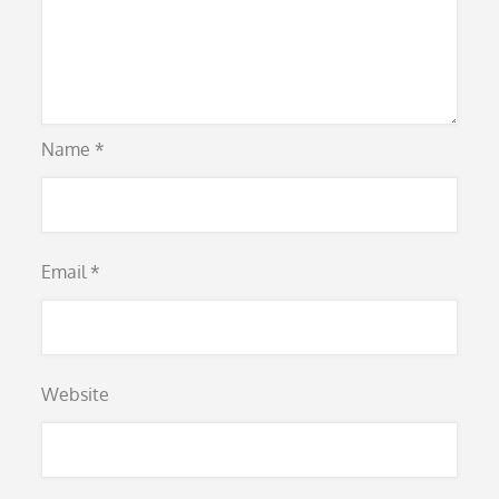
Name
*
Email
*
Website