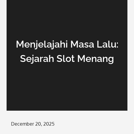
Menjelajahi Masa Lalu:
Sejarah Slot Menang
Posted
December 20, 2025
on