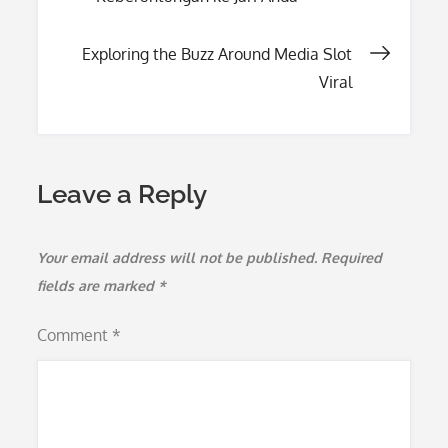
navigation
Exploring the Buzz Around Media Slot
Viral
Leave a Reply
Your email address will not be published.
Required
fields are marked
*
Comment
*