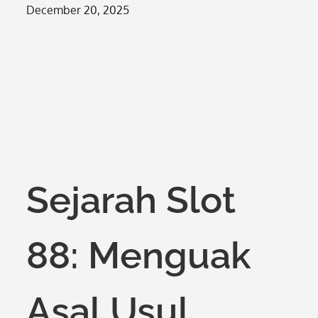
Posted
December 20, 2025
on
Sejarah Slot
88: Menguak
Asal Usul