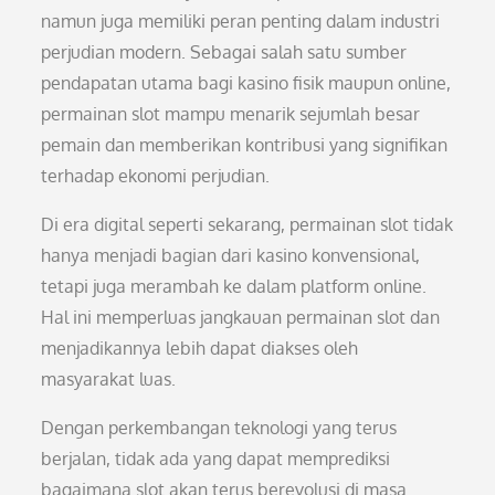
namun juga memiliki peran penting dalam industri
perjudian modern. Sebagai salah satu sumber
pendapatan utama bagi kasino fisik maupun online,
permainan slot mampu menarik sejumlah besar
pemain dan memberikan kontribusi yang signifikan
terhadap ekonomi perjudian.
Di era digital seperti sekarang, permainan slot tidak
hanya menjadi bagian dari kasino konvensional,
tetapi juga merambah ke dalam platform online.
Hal ini memperluas jangkauan permainan slot dan
menjadikannya lebih dapat diakses oleh
masyarakat luas.
Dengan perkembangan teknologi yang terus
berjalan, tidak ada yang dapat memprediksi
bagaimana slot akan terus berevolusi di masa