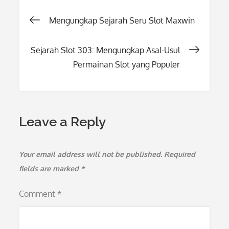
Post
Mengungkap Sejarah Seru Slot Maxwin
navigation
Sejarah Slot 303: Mengungkap Asal-Usul
Permainan Slot yang Populer
Leave a Reply
Your email address will not be published.
Required
fields are marked
*
Comment
*