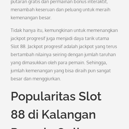
putaran gratis dan permainan bonus interaktif,
menambah keseruan dan peluang untuk meraih
kemenangan besar.
Tidak hanya itu, kemungkinan untuk memenangkan
jackpot progresif juga menjadi daya tarik utama
Slot 88. Jackpot progresif adalah jackpot yang terus
bertambah nilainya seiring dengan jumlah taruhan
yang dimasukkan oleh para pemain. Sehingga,
jumlah kemenangan yang bisa diraih pun sangat
besar dan menggiurkan.
Popularitas Slot
88 di Kalangan