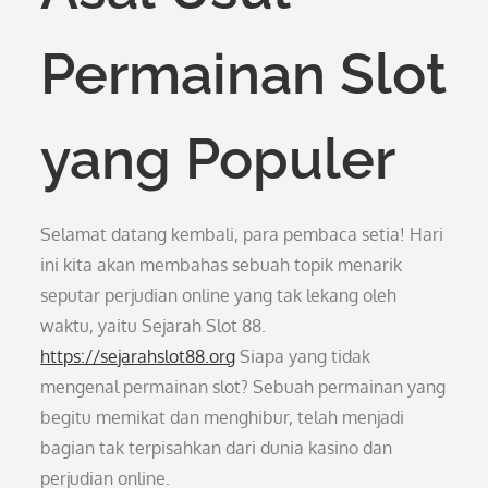
Permainan Slot
yang Populer
Selamat datang kembali, para pembaca setia! Hari
ini kita akan membahas sebuah topik menarik
seputar perjudian online yang tak lekang oleh
waktu, yaitu Sejarah Slot 88.
https://sejarahslot88.org
Siapa yang tidak
mengenal permainan slot? Sebuah permainan yang
begitu memikat dan menghibur, telah menjadi
bagian tak terpisahkan dari dunia kasino dan
perjudian online.