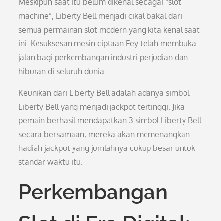
Meskipun saat itu belum dikenal sebagai “slot
machine”, Liberty Bell menjadi cikal bakal dari
semua permainan slot modern yang kita kenal saat
ini. Kesuksesan mesin ciptaan Fey telah membuka
jalan bagi perkembangan industri perjudian dan
hiburan di seluruh dunia.
Keunikan dari Liberty Bell adalah adanya simbol
Liberty Bell yang menjadi jackpot tertinggi. Jika
pemain berhasil mendapatkan 3 simbol Liberty Bell
secara bersamaan, mereka akan memenangkan
hadiah jackpot yang jumlahnya cukup besar untuk
standar waktu itu.
Perkembangan