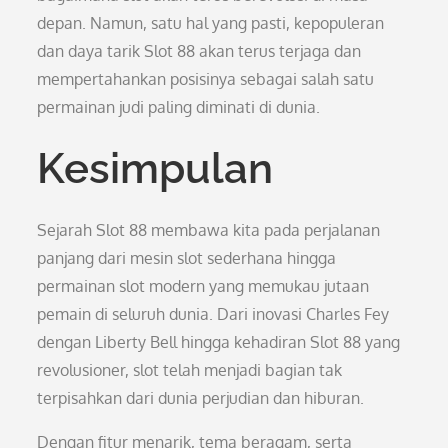
depan. Namun, satu hal yang pasti, kepopuleran
dan daya tarik Slot 88 akan terus terjaga dan
mempertahankan posisinya sebagai salah satu
permainan judi paling diminati di dunia.
Kesimpulan
Sejarah Slot 88 membawa kita pada perjalanan
panjang dari mesin slot sederhana hingga
permainan slot modern yang memukau jutaan
pemain di seluruh dunia. Dari inovasi Charles Fey
dengan Liberty Bell hingga kehadiran Slot 88 yang
revolusioner, slot telah menjadi bagian tak
terpisahkan dari dunia perjudian dan hiburan.
Dengan fitur menarik, tema beragam, serta