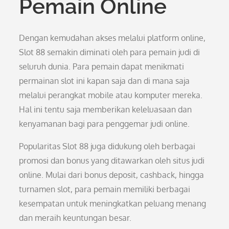
Pemain Online
Dengan kemudahan akses melalui platform online,
Slot 88 semakin diminati oleh para pemain judi di
seluruh dunia. Para pemain dapat menikmati
permainan slot ini kapan saja dan di mana saja
melalui perangkat mobile atau komputer mereka.
Hal ini tentu saja memberikan keleluasaan dan
kenyamanan bagi para penggemar judi online.
Popularitas Slot 88 juga didukung oleh berbagai
promosi dan bonus yang ditawarkan oleh situs judi
online. Mulai dari bonus deposit, cashback, hingga
turnamen slot, para pemain memiliki berbagai
kesempatan untuk meningkatkan peluang menang
dan meraih keuntungan besar.