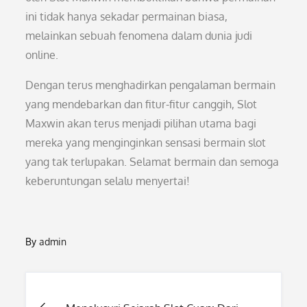
ini tidak hanya sekadar permainan biasa,
melainkan sebuah fenomena dalam dunia judi
online.
Dengan terus menghadirkan pengalaman bermain
yang mendebarkan dan fitur-fitur canggih, Slot
Maxwin akan terus menjadi pilihan utama bagi
mereka yang menginginkan sensasi bermain slot
yang tak terlupakan. Selamat bermain dan semoga
keberuntungan selalu menyertai!
By
admin