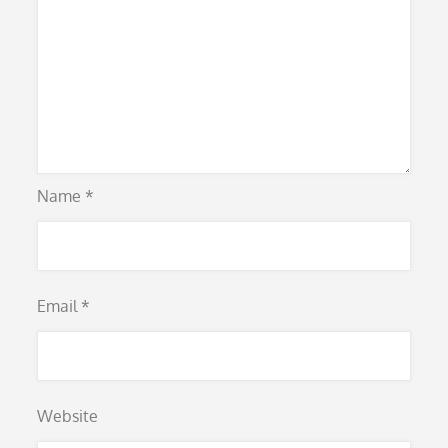
Name
*
Email
*
Website