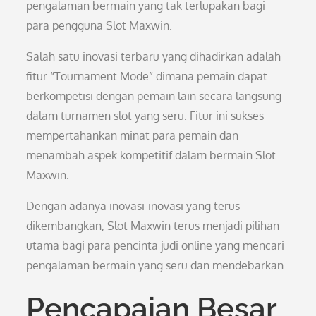
pengalaman bermain yang tak terlupakan bagi
para pengguna Slot Maxwin.
Salah satu inovasi terbaru yang dihadirkan adalah
fitur “Tournament Mode” dimana pemain dapat
berkompetisi dengan pemain lain secara langsung
dalam turnamen slot yang seru. Fitur ini sukses
mempertahankan minat para pemain dan
menambah aspek kompetitif dalam bermain Slot
Maxwin.
Dengan adanya inovasi-inovasi yang terus
dikembangkan, Slot Maxwin terus menjadi pilihan
utama bagi para pencinta judi online yang mencari
pengalaman bermain yang seru dan mendebarkan.
Pencapaian Besar