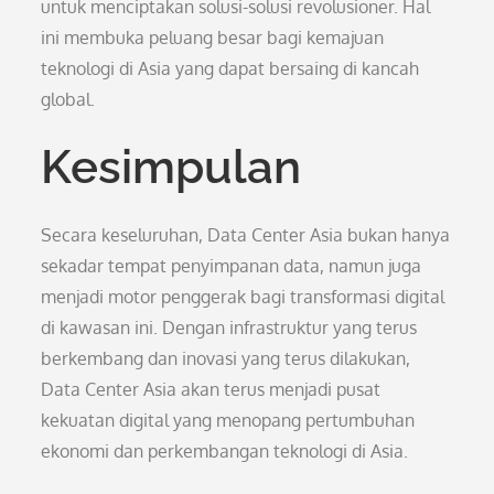
untuk menciptakan solusi-solusi revolusioner. Hal
ini membuka peluang besar bagi kemajuan
teknologi di Asia yang dapat bersaing di kancah
global.
Kesimpulan
Secara keseluruhan, Data Center Asia bukan hanya
sekadar tempat penyimpanan data, namun juga
menjadi motor penggerak bagi transformasi digital
di kawasan ini. Dengan infrastruktur yang terus
berkembang dan inovasi yang terus dilakukan,
Data Center Asia akan terus menjadi pusat
kekuatan digital yang menopang pertumbuhan
ekonomi dan perkembangan teknologi di Asia.