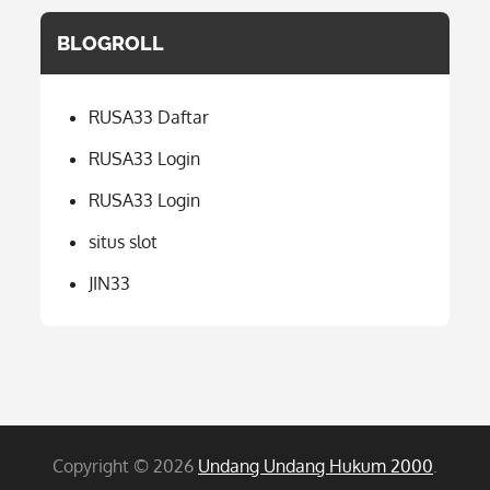
BLOGROLL
RUSA33 Daftar
RUSA33 Login
RUSA33 Login
situs slot
JIN33
Copyright © 2026
Undang Undang Hukum 2000
.