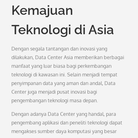
Kemajuan
Teknologi di Asia
Dengan segala tantangan dan inovasi yang
dilakukan, Data Center Asia memberikan berbagai
manfaat yang luar biasa bagi perkembangan
teknologi di kawasan ini. Selain menjadi tempat
penyimpanan data yang aman dan andal, Data
Center juga menjadi pusat inovasi bagi
pengembangan teknologi masa depan.
Dengan adanya Data Center yang handal, para
pengembang aplikasi dan peneliti teknologi dapat
mengakses sumber daya komputasi yang besar