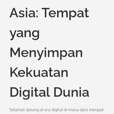
Asia: Tempat
yang
Menyimpan
Kekuatan
Digital Dunia
Selamat datang di era digital di mana data menjadi