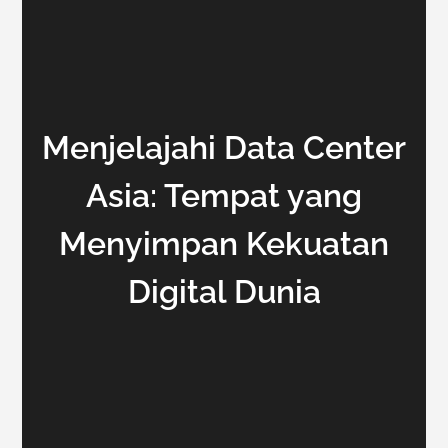
Menjelajahi Data Center
Asia: Tempat yang
Menyimpan Kekuatan
Digital Dunia