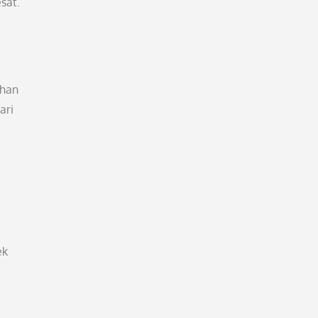
sat.
ihan
ari
ek