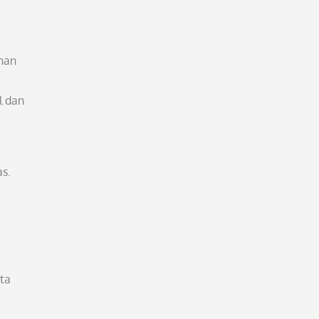
anan
l dan
as.
ta