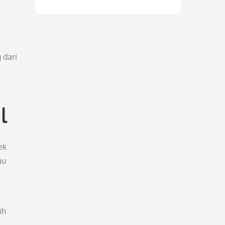
 dari
l
ek
au
ih