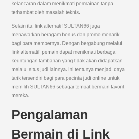
kelancaran dalam menikmati permainan tanpa
terhambat oleh masalah teknis.
Selain itu, link alternatif SULTAN66 juga
menawarkan beragam bonus dan promo menarik
bagi para membernya. Dengan bergabung melalui
link alternatif, pemain dapat menikmati berbagai
keuntungan tambahan yang tidak akan didapatkan
melalui situs judi lainnya. Ini tentunya menjadi daya
tarik tersendiri bagi para pecinta judi online untuk
memilih SULTAN66 sebagai tempat bermain favorit
mereka.
Pengalaman
Bermain di Link