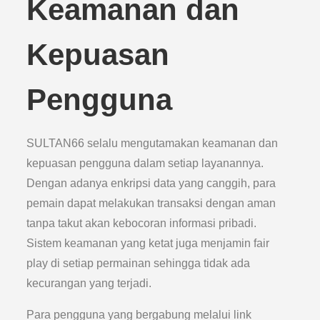
Keamanan dan
Kepuasan
Pengguna
SULTAN66 selalu mengutamakan keamanan dan
kepuasan pengguna dalam setiap layanannya.
Dengan adanya enkripsi data yang canggih, para
pemain dapat melakukan transaksi dengan aman
tanpa takut akan kebocoran informasi pribadi.
Sistem keamanan yang ketat juga menjamin fair
play di setiap permainan sehingga tidak ada
kecurangan yang terjadi.
Para pengguna yang bergabung melalui link