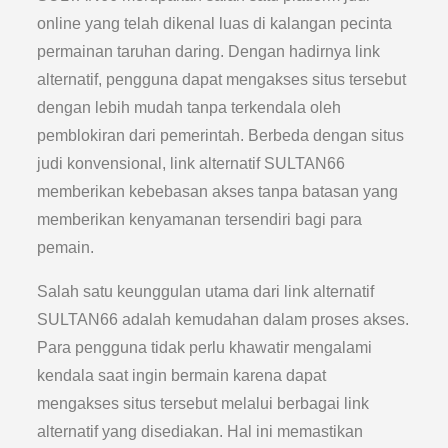
online yang telah dikenal luas di kalangan pecinta
permainan taruhan daring. Dengan hadirnya link
alternatif, pengguna dapat mengakses situs tersebut
dengan lebih mudah tanpa terkendala oleh
pemblokiran dari pemerintah. Berbeda dengan situs
judi konvensional, link alternatif SULTAN66
memberikan kebebasan akses tanpa batasan yang
memberikan kenyamanan tersendiri bagi para
pemain.
Salah satu keunggulan utama dari link alternatif
SULTAN66 adalah kemudahan dalam proses akses.
Para pengguna tidak perlu khawatir mengalami
kendala saat ingin bermain karena dapat
mengakses situs tersebut melalui berbagai link
alternatif yang disediakan. Hal ini memastikan