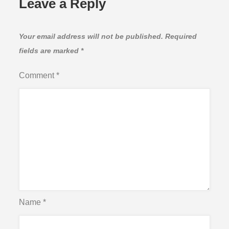
Leave a Reply
Your email address will not be published.
Required
fields are marked
*
Comment
*
Name
*