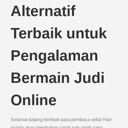
Alternatif
Terbaik untuk
Pengalaman
Bermain Judi
Online
Selamat datang kembali para pembaca setia! Hari
ini kita akan membahas salah satu topik yang