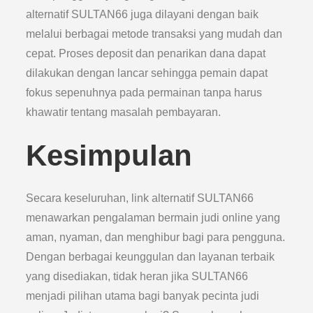
alternatif SULTAN66 juga dilayani dengan baik
melalui berbagai metode transaksi yang mudah dan
cepat. Proses deposit dan penarikan dana dapat
dilakukan dengan lancar sehingga pemain dapat
fokus sepenuhnya pada permainan tanpa harus
khawatir tentang masalah pembayaran.
Kesimpulan
Secara keseluruhan, link alternatif SULTAN66
menawarkan pengalaman bermain judi online yang
aman, nyaman, dan menghibur bagi para pengguna.
Dengan berbagai keunggulan dan layanan terbaik
yang disediakan, tidak heran jika SULTAN66
menjadi pilihan utama bagi banyak pecinta judi