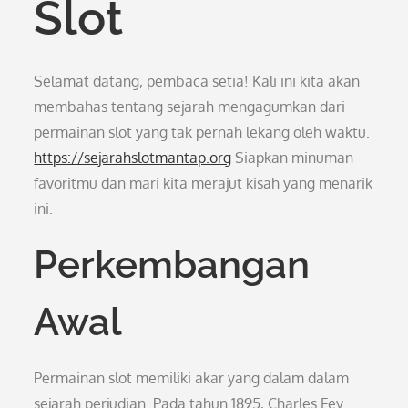
Slot
Selamat datang, pembaca setia! Kali ini kita akan
membahas tentang sejarah mengagumkan dari
permainan slot yang tak pernah lekang oleh waktu.
https://sejarahslotmantap.org
Siapkan minuman
favoritmu dan mari kita merajut kisah yang menarik
ini.
Perkembangan
Awal
Permainan slot memiliki akar yang dalam dalam
sejarah perjudian. Pada tahun 1895, Charles Fey