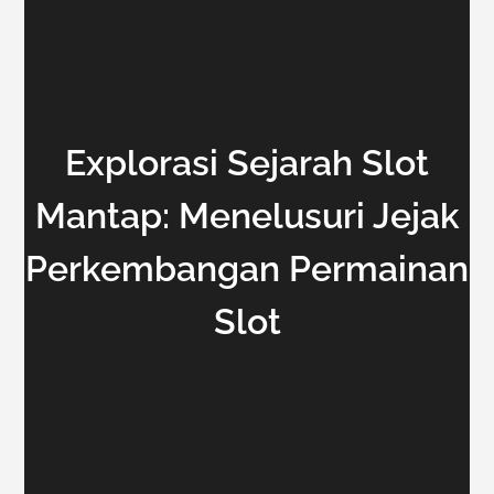
Explorasi Sejarah Slot
Mantap: Menelusuri Jejak
Perkembangan Permainan
Slot