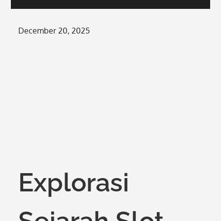
Posted
December 20, 2025
on
Explorasi
Sejarah Slot