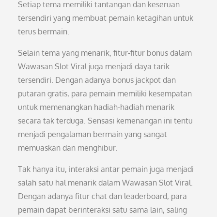
Setiap tema memiliki tantangan dan keseruan
tersendiri yang membuat pemain ketagihan untuk
terus bermain.
Selain tema yang menarik, fitur-fitur bonus dalam
Wawasan Slot Viral juga menjadi daya tarik
tersendiri. Dengan adanya bonus jackpot dan
putaran gratis, para pemain memiliki kesempatan
untuk memenangkan hadiah-hadiah menarik
secara tak terduga. Sensasi kemenangan ini tentu
menjadi pengalaman bermain yang sangat
memuaskan dan menghibur.
Tak hanya itu, interaksi antar pemain juga menjadi
salah satu hal menarik dalam Wawasan Slot Viral.
Dengan adanya fitur chat dan leaderboard, para
pemain dapat berinteraksi satu sama lain, saling