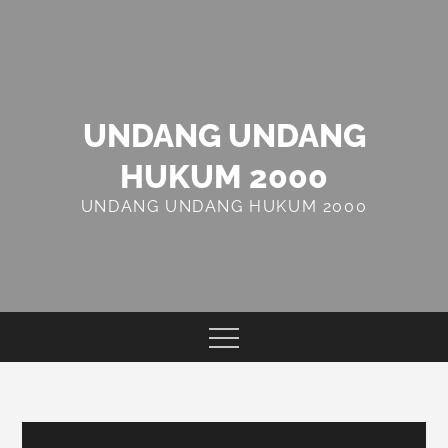
Skip
to
content
UNDANG UNDANG
HUKUM 2000
UNDANG UNDANG HUKUM 2000