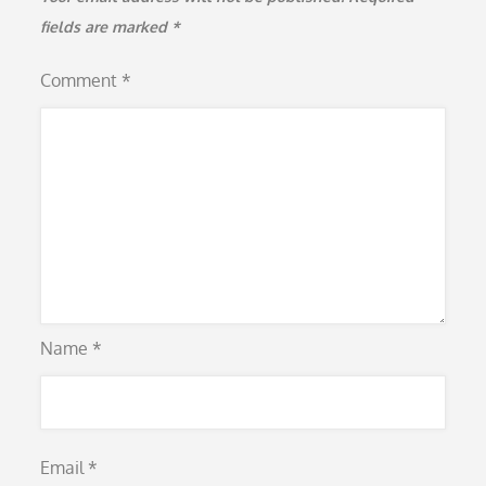
fields are marked
*
Comment
*
Name
*
Email
*