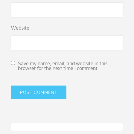
Website
Save my name, email, and website in this
browser for the next time I comment.