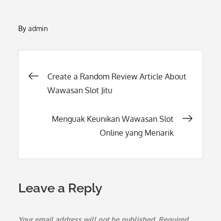
By
admin
Post
Create a Random Review Article About
Wawasan Slot Jitu
navigation
Menguak Keunikan Wawasan Slot
Online yang Menarik
Leave a Reply
Your email address will not be published.
Required