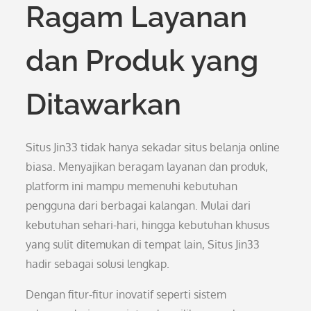
Ragam Layanan
dan Produk yang
Ditawarkan
Situs Jin33 tidak hanya sekadar situs belanja online
biasa. Menyajikan beragam layanan dan produk,
platform ini mampu memenuhi kebutuhan
pengguna dari berbagai kalangan. Mulai dari
kebutuhan sehari-hari, hingga kebutuhan khusus
yang sulit ditemukan di tempat lain, Situs Jin33
hadir sebagai solusi lengkap.
Dengan fitur-fitur inovatif seperti sistem