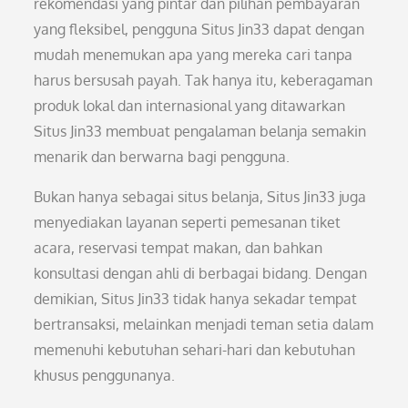
rekomendasi yang pintar dan pilihan pembayaran
yang fleksibel, pengguna Situs Jin33 dapat dengan
mudah menemukan apa yang mereka cari tanpa
harus bersusah payah. Tak hanya itu, keberagaman
produk lokal dan internasional yang ditawarkan
Situs Jin33 membuat pengalaman belanja semakin
menarik dan berwarna bagi pengguna.
Bukan hanya sebagai situs belanja, Situs Jin33 juga
menyediakan layanan seperti pemesanan tiket
acara, reservasi tempat makan, dan bahkan
konsultasi dengan ahli di berbagai bidang. Dengan
demikian, Situs Jin33 tidak hanya sekadar tempat
bertransaksi, melainkan menjadi teman setia dalam
memenuhi kebutuhan sehari-hari dan kebutuhan
khusus penggunanya.