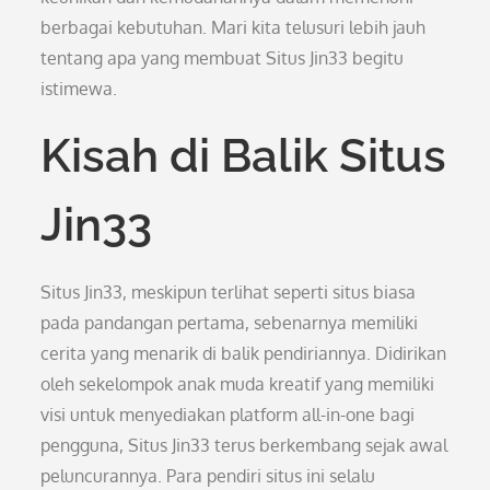
berbagai kebutuhan. Mari kita telusuri lebih jauh
tentang apa yang membuat Situs Jin33 begitu
istimewa.
Kisah di Balik Situs
Jin33
Situs Jin33, meskipun terlihat seperti situs biasa
pada pandangan pertama, sebenarnya memiliki
cerita yang menarik di balik pendiriannya. Didirikan
oleh sekelompok anak muda kreatif yang memiliki
visi untuk menyediakan platform all-in-one bagi
pengguna, Situs Jin33 terus berkembang sejak awal
peluncurannya. Para pendiri situs ini selalu