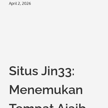
Posted
April 2, 2026
on
Situs Jin33:
Menemukan