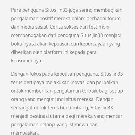
Para pengguna Situs Jin33 juga sering membagikan
pengalaman positif mereka dalam berbagai forum
dan media sosial. Cerita sukses dan testimoni
membanggakan dari pengguna Situs Jin33 menjadi
bukti nyata akan kepuasan dan kepercayaan yang
diberikan oleh platform ini kepada para
konsumennya.
Dengan fokus pada kepuasan pengguna, Situs Jin33
terus berupaya melakukan inovasi dan perbaikan
untuk memberikan pengalaman terbaik bagi setiap
orang yang mengunjungi situs mereka. Dengan
semangat untuk terus berkembang, Situs Jin33
menjadi destinasi utama bagi mereka yang mencari
pengalaman belanja yang istimewa dan
memuaskan.