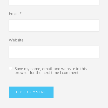
Email
*
Website
Save my name, email, and website in this
browser for the next time I comment.