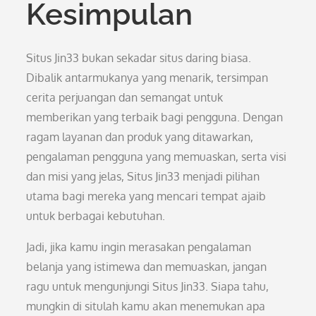
Kesimpulan
Situs Jin33 bukan sekadar situs daring biasa.
Dibalik antarmukanya yang menarik, tersimpan
cerita perjuangan dan semangat untuk
memberikan yang terbaik bagi pengguna. Dengan
ragam layanan dan produk yang ditawarkan,
pengalaman pengguna yang memuaskan, serta visi
dan misi yang jelas, Situs Jin33 menjadi pilihan
utama bagi mereka yang mencari tempat ajaib
untuk berbagai kebutuhan.
Jadi, jika kamu ingin merasakan pengalaman
belanja yang istimewa dan memuaskan, jangan
ragu untuk mengunjungi Situs Jin33. Siapa tahu,
mungkin di situlah kamu akan menemukan apa