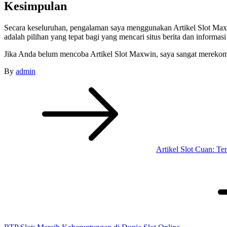
Kesimpulan
Secara keseluruhan, pengalaman saya menggunakan Artikel Slot Maxw
adalah pilihan yang tepat bagi yang mencari situs berita dan informasi
Jika Anda belum mencoba Artikel Slot Maxwin, saya sangat mereko
By
admin
Post
navigation
Artikel Slot Cuan: 