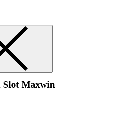
l Slot Maxwin