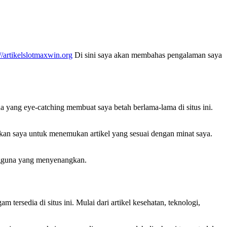
://artikelslotmaxwin.org
Di sini saya akan membahas pengalaman saya
yang eye-catching membuat saya betah berlama-lama di situs ini.
dahkan saya untuk menemukan artikel yang sesuai dengan minat saya.
ngguna yang menyenangkan.
 tersedia di situs ini. Mulai dari artikel kesehatan, teknologi,