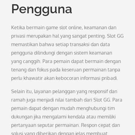
Pengguna
Ketika bermain game slot online, keamanan dan
privasi merupakan hal yang sangat penting. Slot GG
memastikan bahwa setiap transaksi dan data
pengguna dilindungi dengan sistem keamanan
yang canggih. Para pemain dapat bermain dengan
tenang dan fokus pada keseruan permainan tanpa
perlu khawatir akan kebocoran informasi pribadi.
Selain itu, layanan pelanggan yang responsif dan
ramah juga menjadi nilai tambah dari Slot GG. Para
pemain dapat dengan mudah menghubungi tim
dukungan jika mengalami kendala atau memiliki
pertanyaan seputar permainan. Respon cepat dan
solusi yang diberikan dengan jelas membuat