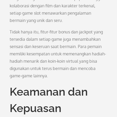
kolaborasi dengan film dan karakter terkenal,
setiap game slot menawarkan pengalaman
bermain yang unik dan seru.
Tidak hanya itu, fitur-fitur bonus dan jackpot yang
tersedia dalam setiap game juga menambahkan
sensasi dan keseruan saat bermain. Para pemain
memiliki kesempatan untuk memenangkan hadiah-
hadiah menarik dan koin-koin virtual yang bisa
digunakan untuk terus bermain dan mencoba
game-game lainnya.
Keamanan dan
Kepuasan