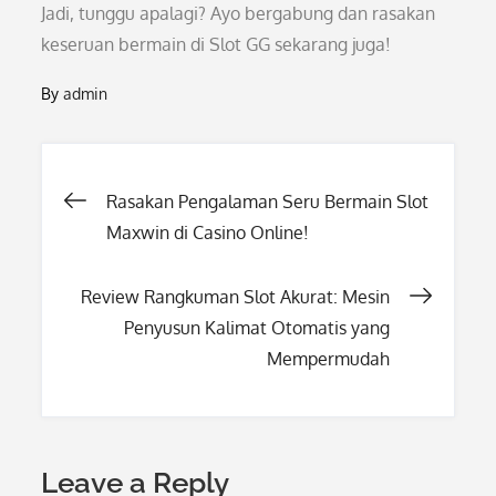
Jadi, tunggu apalagi? Ayo bergabung dan rasakan
keseruan bermain di Slot GG sekarang juga!
By
admin
Post
Rasakan Pengalaman Seru Bermain Slot
Maxwin di Casino Online!
navigation
Review Rangkuman Slot Akurat: Mesin
Penyusun Kalimat Otomatis yang
Mempermudah
Leave a Reply