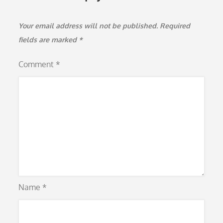
Your email address will not be published.
Required
fields are marked
*
Comment
*
Name
*