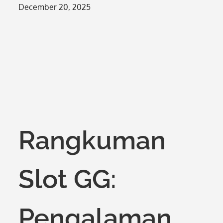
Posted
December 20, 2025
on
Rangkuman
Slot GG:
Pengalaman