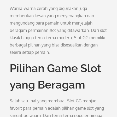
Warna-warna cerah yang digunakan juga
memberikan kesan yang menyenangkan dan
mengundang para pemain untuk menjelajahi
beragam permainan slot yang ditawarkan. Dari slot
klasik hingga tema-tema modern, Slot GG memiliki
berbagai pilihan yang bisa disesuaikan dengan
selera setiap pemain.
Pilihan Game Slot
yang Beragam
Salah satu hal yang membuat Slot GG menjadi
favorit para pemain adalah pilihan game slot yang
sangat beragam. Dari tema-tema populer hingga