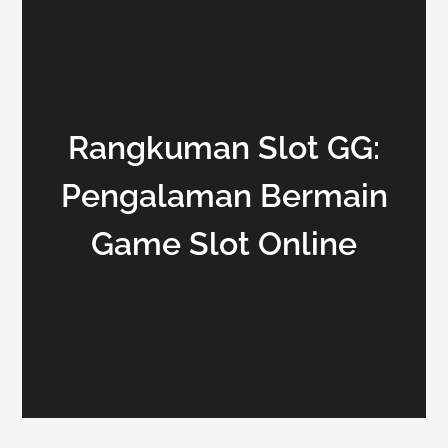
Rangkuman Slot GG:
Pengalaman Bermain
Game Slot Online