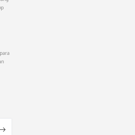
up
 para
an