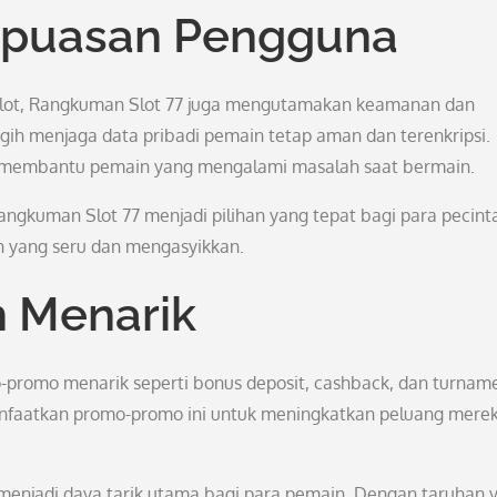
puasan Pengguna
slot, Rangkuman Slot 77 juga mengutamakan keamanan dan
h menjaga data pribadi pemain tetap aman dan terenkripsi.
iap membantu pemain yang mengalami masalah saat bermain.
gkuman Slot 77 menjadi pilihan yang tepat bagi para pecinta
n yang seru dan mengasyikkan.
 Menarik
promo menarik seperti bonus deposit, cashback, dan turnam
nfaatkan promo-promo ini untuk meningkatkan peluang mere
a menjadi daya tarik utama bagi para pemain. Dengan taruhan 