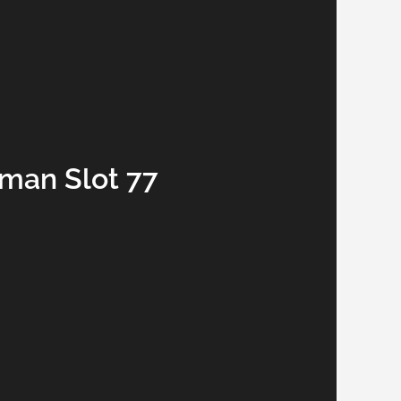
man Slot 77