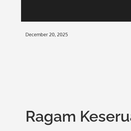
Posted
December 20, 2025
on
Ragam Keserua