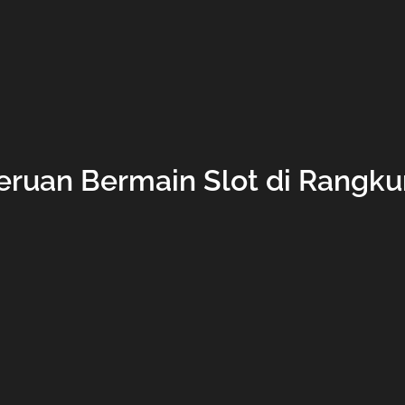
ruan Bermain Slot di Rangku