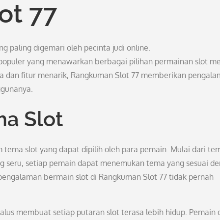
ot 77
g paling digemari oleh pecinta judi online.
 populer yang menawarkan berbagai pilihan permainan slot me
 dan fitur menarik, Rangkuman Slot 77 memberikan pengal
ggunanya.
a Slot
ma slot yang dapat dipilih oleh para pemain. Mulai dari te
ng seru, setiap pemain dapat menemukan tema yang sesuai d
engalaman bermain slot di Rangkuman Slot 77 tidak pernah
halus membuat setiap putaran slot terasa lebih hidup. Pemain