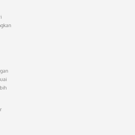
i
ngkan
ngan
suai
ebih
r