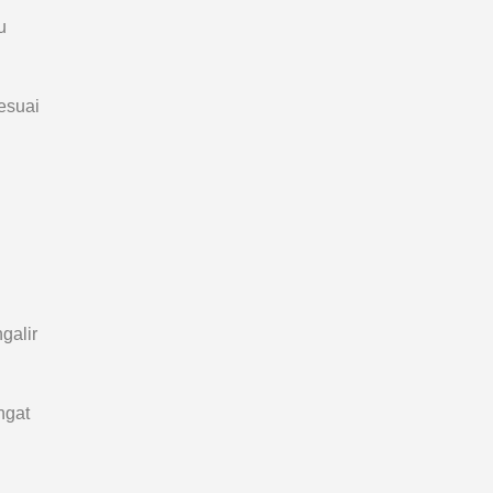
u
esuai
galir
ngat