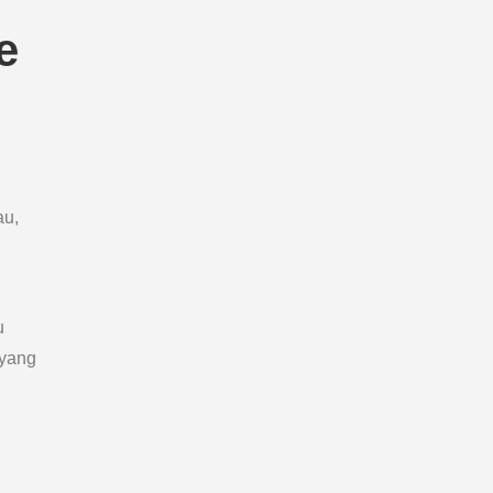
e
au,
u
 yang