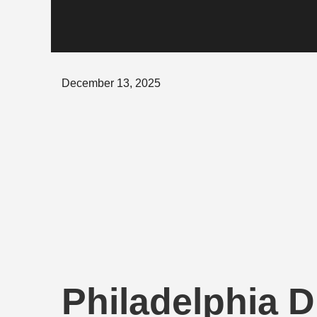
Posted
December 13, 2025
on
Philadelphia D