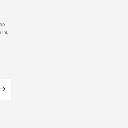
iap
ini,