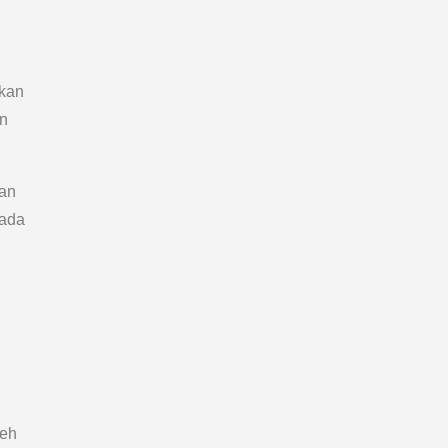
skan
an
kan
pada
leh