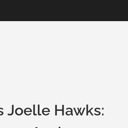
s Joelle Hawks: