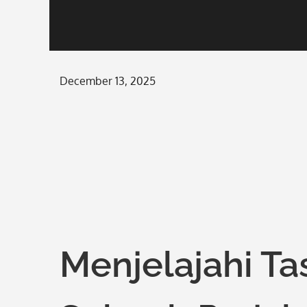
Posted
December 13, 2025
on
Menjelajahi Ta