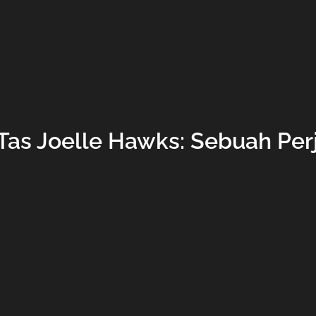
 Tas Joelle Hawks: Sebuah Per