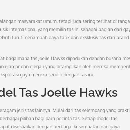
kalangan masyarakat umum, tetapi juga sering terlihat di tang
usik internasional yang memilih tas ini sebagai bagian dari ga
ebriti turut menambah daya tarik dan eksklusivitas dari brand
lihat bagaimana tas Joelle Hawks dipadukan dengan busana m
pilan glamor dan elegan yang ditampilkan oleh mereka memberi
splorasi gaya mereka sendiri dengan tas ini.
l Tas Joelle Hawks
ragam jenis tas lainnya. Mulai dari tas selempang yang prakti
berbagai pilihan bagi para pecinta tas. Setiap model tas
dapat disesuaikan dengan berbagai kesempatan dan gaya.