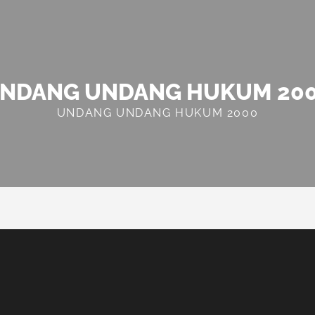
NDANG UNDANG HUKUM 20
UNDANG UNDANG HUKUM 2000