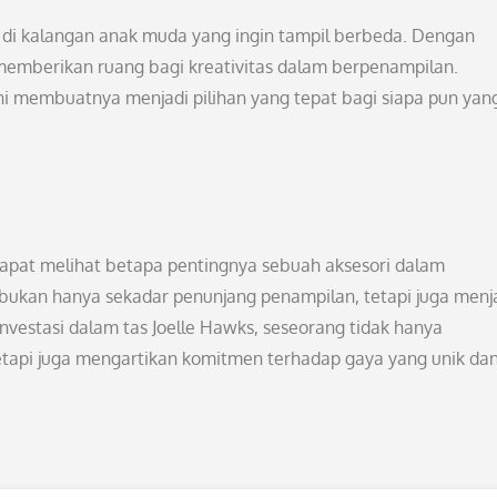
ren di kalangan anak muda yang ingin tampil berbeda. Dengan
 memberikan ruang bagi kreativitas dalam berpenampilan.
ini membuatnya menjadi pilihan yang tepat bagi siapa pun yan
a dapat melihat betapa pentingnya sebuah aksesori dalam
bukan hanya sekadar penunjang penampilan, tetapi juga menj
nvestasi dalam tas Joelle Hawks, seseorang tidak hanya
tetapi juga mengartikan komitmen terhadap gaya yang unik da