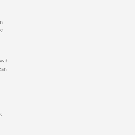
an
ya
ewah
kan
s