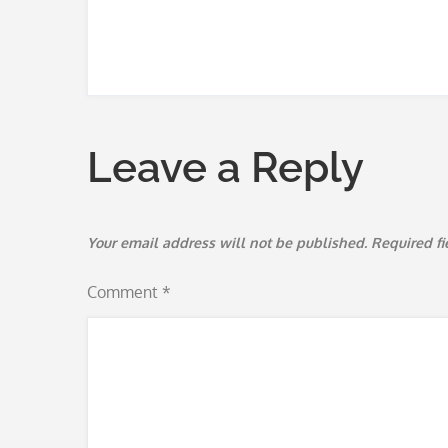
Post
navigation
Leave a Reply
Your email address will not be published.
Required f
Comment
*