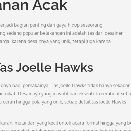
anan Acak
menjadi bagian penting dari gaya hidup seseorang.
ng sedang populer belakangan ini adalah tas dari desainer
hargai karena desainnya yang unik, tetapi juga karena
Tas Joelle Hawks
an gaya bagi pemakainya. Tas Joelle Hawks tidak hanya sekadar
memikat. Desainnya yang inovatif dan eksentrik membuat seti
cerah hingga pola yang unik, setiap detail tas Joelle Hawks
kuran, mulai dari yang kecil untuk acara formal hingga yang b