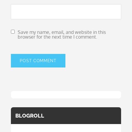
Save my name, email, and website in this
browser for the next time I comment.
BLOGROLL