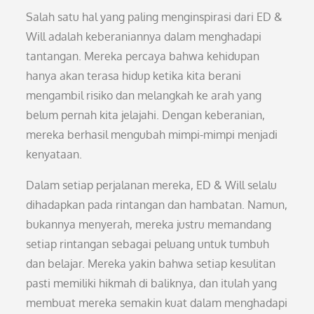
Salah satu hal yang paling menginspirasi dari ED &
Will adalah keberaniannya dalam menghadapi
tantangan. Mereka percaya bahwa kehidupan
hanya akan terasa hidup ketika kita berani
mengambil risiko dan melangkah ke arah yang
belum pernah kita jelajahi. Dengan keberanian,
mereka berhasil mengubah mimpi-mimpi menjadi
kenyataan.
Dalam setiap perjalanan mereka, ED & Will selalu
dihadapkan pada rintangan dan hambatan. Namun,
bukannya menyerah, mereka justru memandang
setiap rintangan sebagai peluang untuk tumbuh
dan belajar. Mereka yakin bahwa setiap kesulitan
pasti memiliki hikmah di baliknya, dan itulah yang
membuat mereka semakin kuat dalam menghadapi