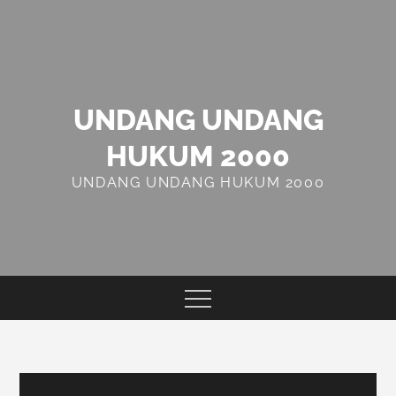
Skip
to
content
UNDANG UNDANG
HUKUM 2000
UNDANG UNDANG HUKUM 2000