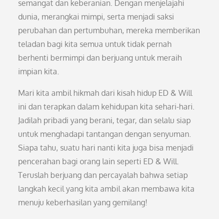
semangat dan keberanian. Dengan menjelajahi
dunia, merangkai mimpi, serta menjadi saksi
perubahan dan pertumbuhan, mereka memberikan
teladan bagi kita semua untuk tidak pernah
berhenti bermimpi dan berjuang untuk meraih
impian kita.
Mari kita ambil hikmah dari kisah hidup ED & Will
ini dan terapkan dalam kehidupan kita sehari-hari.
Jadilah pribadi yang berani, tegar, dan selalu siap
untuk menghadapi tantangan dengan senyuman.
Siapa tahu, suatu hari nanti kita juga bisa menjadi
pencerahan bagi orang lain seperti ED & Will.
Teruslah berjuang dan percayalah bahwa setiap
langkah kecil yang kita ambil akan membawa kita
menuju keberhasilan yang gemilang!