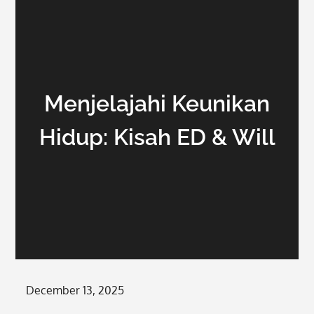
Menjelajahi Keunikan
Hidup: Kisah ED & Will
Posted
December 13, 2025
on