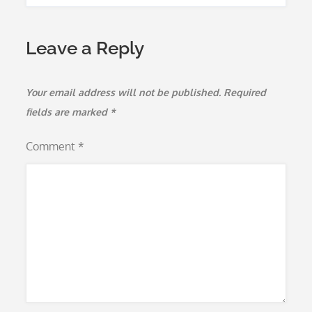
Leave a Reply
Your email address will not be published.
Required
fields are marked
*
Comment
*