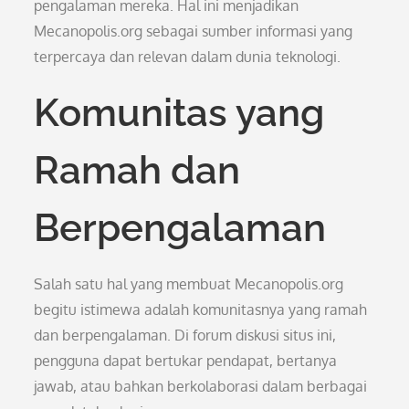
pengalaman mereka. Hal ini menjadikan
Mecanopolis.org sebagai sumber informasi yang
terpercaya dan relevan dalam dunia teknologi.
Komunitas yang
Ramah dan
Berpengalaman
Salah satu hal yang membuat Mecanopolis.org
begitu istimewa adalah komunitasnya yang ramah
dan berpengalaman. Di forum diskusi situs ini,
pengguna dapat bertukar pendapat, bertanya
jawab, atau bahkan berkolaborasi dalam berbagai