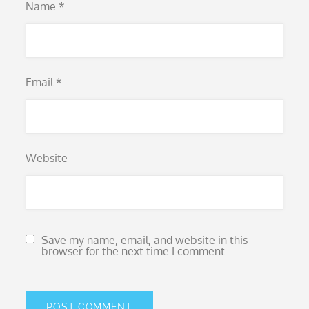
Name
*
Email
*
Website
Save my name, email, and website in this
browser for the next time I comment.