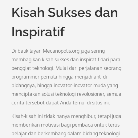
Kisah Sukses dan
Inspiratif
Di balik layar, Mecanopolis.org juga sering
membagikan kisah sukses dan inspiratif dari para
penggiat teknologi. Mulai dari perjalanan seorang
programmer pemula hingga menjadi ahli di
bidangnya, hingga inovator-inovator muda yang
menciptakan solusi teknologi revolusioner, semua
cerita tersebut dapat Anda temui di situs ini.
Kisah-kisah ini tidak hanya menghibur, tetapi juga
memberikan motivasi bagi pembaca untuk terus
belajar dan berkembang dalam bidang teknologi.