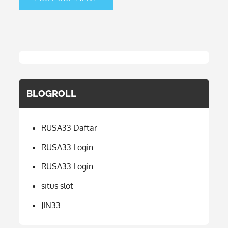
BLOGROLL
RUSA33 Daftar
RUSA33 Login
RUSA33 Login
situs slot
JIN33