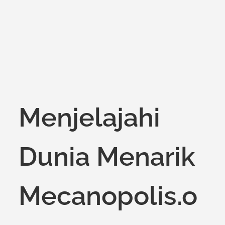
Menjelajahi
Dunia Menarik
Mecanopolis.o