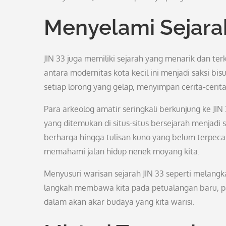
Menyelami Sejara
JIN 33 juga memiliki sejarah yang menarik dan te
antara modernitas kota kecil ini menjadi saksi bis
setiap lorong yang gelap, menyimpan cerita-ceri
Para arkeolog amatir seringkali berkunjung ke JIN
yang ditemukan di situs-situs bersejarah menjadi 
berharga hingga tulisan kuno yang belum terpe
memahami jalan hidup nenek moyang kita.
Menyusuri warisan sejarah JIN 33 seperti melang
langkah membawa kita pada petualangan baru, 
dalam akan akar budaya yang kita warisi.