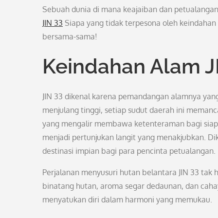
Sebuah dunia di mana keajaiban dan petualangan 
JIN 33
Siapa yang tidak terpesona oleh keindahan d
bersama-sama!
Keindahan Alam J
JIN 33 dikenal karena pemandangan alamnya yang
menjulang tinggi, setiap sudut daerah ini memanca
yang mengalir membawa ketenteraman bagi siapa
menjadi pertunjukan langit yang menakjubkan. Dike
destinasi impian bagi para pencinta petualangan.
Perjalanan menyusuri hutan belantara JIN 33 ta
binatang hutan, aroma segar dedaunan, dan cah
menyatukan diri dalam harmoni yang memukau.