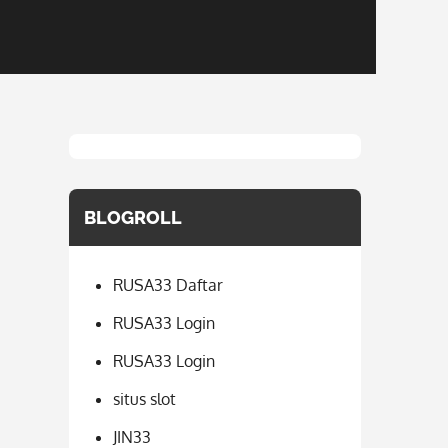
BLOGROLL
RUSA33 Daftar
RUSA33 Login
RUSA33 Login
situs slot
JIN33