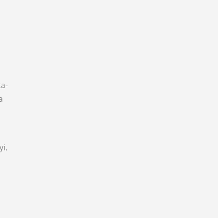
ta-
a
i,