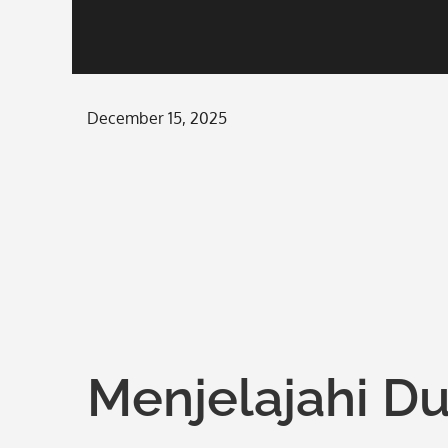
Posted
December 15, 2025
on
Menjelajahi Du