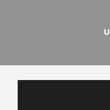
Skip
to
content
U