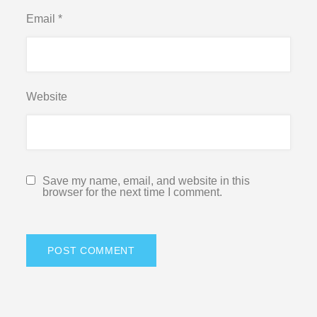
Email
*
Website
Save my name, email, and website in this
browser for the next time I comment.