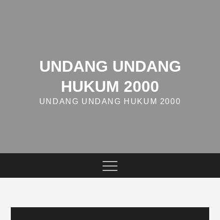
Skip
to
content
UNDANG UNDANG
HUKUM 2000
UNDANG UNDANG HUKUM 2000