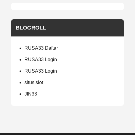
BLOGROLL
RUSA33 Daftar
RUSA33 Login
RUSA33 Login
situs slot
JIN33