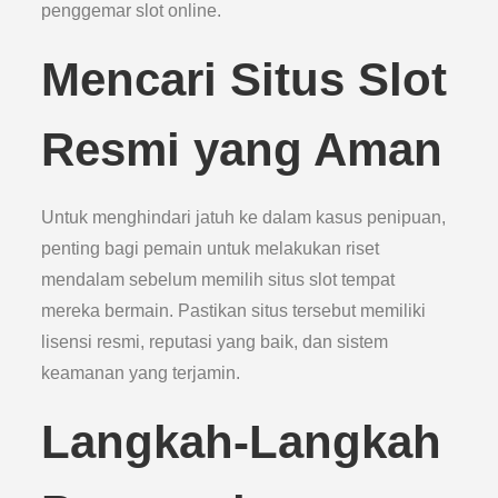
penggemar slot online.
Mencari Situs Slot
Resmi yang Aman
Untuk menghindari jatuh ke dalam kasus penipuan,
penting bagi pemain untuk melakukan riset
mendalam sebelum memilih situs slot tempat
mereka bermain. Pastikan situs tersebut memiliki
lisensi resmi, reputasi yang baik, dan sistem
keamanan yang terjamin.
Langkah-Langkah