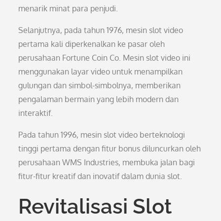
menarik minat para penjudi.
Selanjutnya, pada tahun 1976, mesin slot video
pertama kali diperkenalkan ke pasar oleh
perusahaan Fortune Coin Co. Mesin slot video ini
menggunakan layar video untuk menampilkan
gulungan dan simbol-simbolnya, memberikan
pengalaman bermain yang lebih modern dan
interaktif.
Pada tahun 1996, mesin slot video berteknologi
tinggi pertama dengan fitur bonus diluncurkan oleh
perusahaan WMS Industries, membuka jalan bagi
fitur-fitur kreatif dan inovatif dalam dunia slot.
Revitalisasi Slot