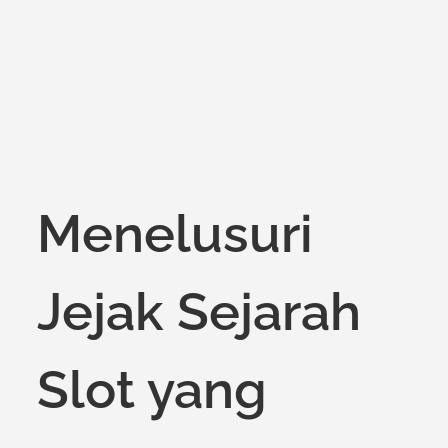
Menelusuri
Jejak Sejarah
Slot yang