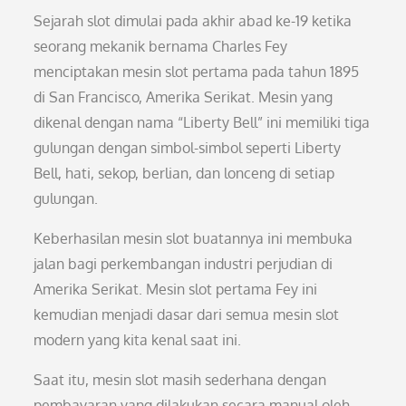
Sejarah slot dimulai pada akhir abad ke-19 ketika
seorang mekanik bernama Charles Fey
menciptakan mesin slot pertama pada tahun 1895
di San Francisco, Amerika Serikat. Mesin yang
dikenal dengan nama “Liberty Bell” ini memiliki tiga
gulungan dengan simbol-simbol seperti Liberty
Bell, hati, sekop, berlian, dan lonceng di setiap
gulungan.
Keberhasilan mesin slot buatannya ini membuka
jalan bagi perkembangan industri perjudian di
Amerika Serikat. Mesin slot pertama Fey ini
kemudian menjadi dasar dari semua mesin slot
modern yang kita kenal saat ini.
Saat itu, mesin slot masih sederhana dengan
pembayaran yang dilakukan secara manual oleh