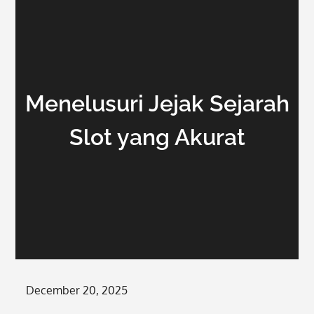
Menelusuri Jejak Sejarah
Slot yang Akurat
Posted
December 20, 2025
on