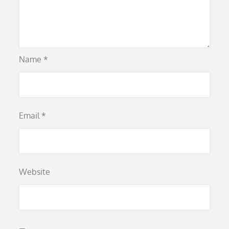
Name
*
Email
*
Website