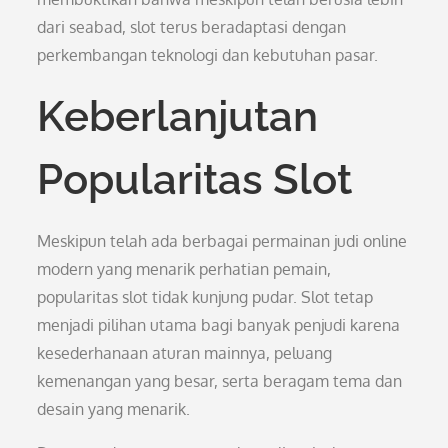
dari seabad, slot terus beradaptasi dengan
perkembangan teknologi dan kebutuhan pasar.
Keberlanjutan
Popularitas Slot
Meskipun telah ada berbagai permainan judi online
modern yang menarik perhatian pemain,
popularitas slot tidak kunjung pudar. Slot tetap
menjadi pilihan utama bagi banyak penjudi karena
kesederhanaan aturan mainnya, peluang
kemenangan yang besar, serta beragam tema dan
desain yang menarik.