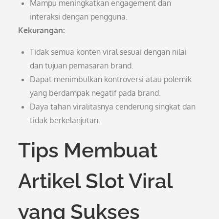
Mampu meningkatkan engagement dan
interaksi dengan pengguna.
Kekurangan:
Tidak semua konten viral sesuai dengan nilai
dan tujuan pemasaran brand.
Dapat menimbulkan kontroversi atau polemik
yang berdampak negatif pada brand.
Daya tahan viralitasnya cenderung singkat dan
tidak berkelanjutan.
Tips Membuat
Artikel Slot Viral
yang Sukses