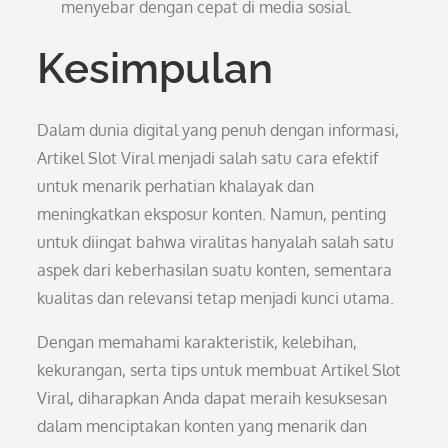
menyebar dengan cepat di media sosial.
Kesimpulan
Dalam dunia digital yang penuh dengan informasi,
Artikel Slot Viral menjadi salah satu cara efektif
untuk menarik perhatian khalayak dan
meningkatkan eksposur konten. Namun, penting
untuk diingat bahwa viralitas hanyalah salah satu
aspek dari keberhasilan suatu konten, sementara
kualitas dan relevansi tetap menjadi kunci utama.
Dengan memahami karakteristik, kelebihan,
kekurangan, serta tips untuk membuat Artikel Slot
Viral, diharapkan Anda dapat meraih kesuksesan
dalam menciptakan konten yang menarik dan