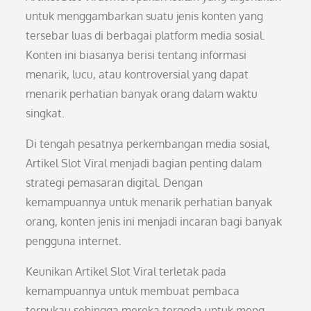
untuk menggambarkan suatu jenis konten yang
tersebar luas di berbagai platform media sosial.
Konten ini biasanya berisi tentang informasi
menarik, lucu, atau kontroversial yang dapat
menarik perhatian banyak orang dalam waktu
singkat.
Di tengah pesatnya perkembangan media sosial,
Artikel Slot Viral menjadi bagian penting dalam
strategi pemasaran digital. Dengan
kemampuannya untuk menarik perhatian banyak
orang, konten jenis ini menjadi incaran bagi banyak
pengguna internet.
Keunikan Artikel Slot Viral terletak pada
kemampuannya untuk membuat pembaca
terpukau sehingga mereka tergoda untuk meng-