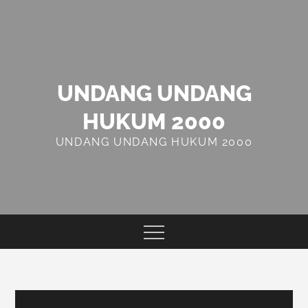
Skip
to
content
UNDANG UNDANG
HUKUM 2000
UNDANG UNDANG HUKUM 2000