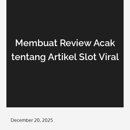
Membuat Review Acak
tentang Artikel Slot Viral
Posted
December 20, 2025
on