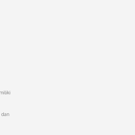
iliki
s dan