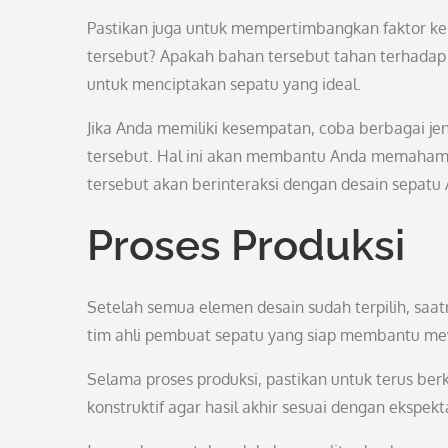
Pastikan juga untuk mempertimbangkan faktor k
tersebut? Apakah bahan tersebut tahan terhadap
untuk menciptakan sepatu yang ideal.
Jika Anda memiliki kesempatan, coba berbagai je
tersebut. Hal ini akan membantu Anda memahami
tersebut akan berinteraksi dengan desain sepatu
Proses Produksi
Setelah semua elemen desain sudah terpilih, saat
tim ahli pembuat sepatu yang siap membantu me
Selama proses produksi, pastikan untuk terus ber
konstruktif agar hasil akhir sesuai dengan ekspekt