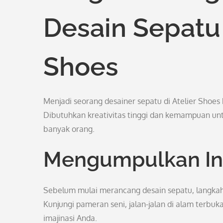
Desain Sepatu 
Shoes
Menjadi seorang desainer sepatu di Atelier Shoe
Dibutuhkan kreativitas tinggi dan kemampuan unt
banyak orang.
Mengumpulkan Ins
Sebelum mulai merancang desain sepatu, langkah
Kunjungi pameran seni, jalan-jalan di alam terbu
imajinasi Anda.