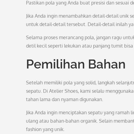
Pastikan pola yang Anda buat presisi dan sesuai 
Jika Anda ingin menambahkan detail-detail unik s
untuk detail-detail tersebut. Detail-detail inila
Selama proses merancang pola, jangan ragu untu
detil kecil seperti lekukan atau panjang tumit b
Pemilihan Bahan
Setelah memiliki pola yang solid, langkah selan
sepatu. Di Atelier Shoes, kami selalu menggunak
tahan lama dan nyaman digunakan.
Jika Anda ingin menciptakan sepatu yang ramah
ulang atau bahan-bahan organik. Selain membantu
fashion yang unik.