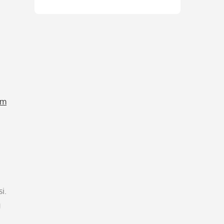
om
i.
g