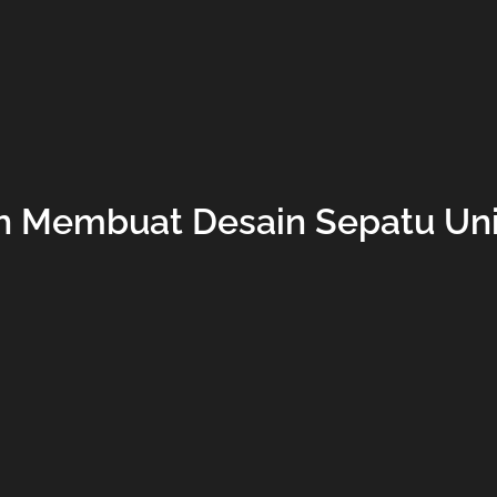
 Membuat Desain Sepatu Unik 