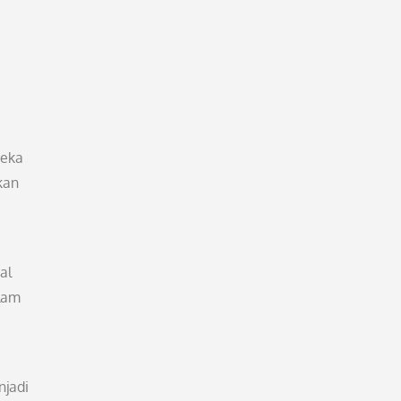
reka
kan
al
lam
njadi