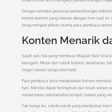
bosan untuk terus mengikuti perkembangan majala
Dengan semakin pesatnya perkembangan teknologi,
konten-konten yang relevan dengan tren saat ini. D
tetap menjadi pilihan utama para pembaca setian
Konten Menarik d
Salah satu hal yang membuat Majalah Slot Viral 
beragam. Mulai dari rubrik fashion, kesehatan, hi
ringan namun tetap informatif.
Para pembaca setia menjelaskan bahwa membaca Ma
hari. Mereka dapat terinspirasi dari kisah sukses
menemukan rekomendasi tempat makan yang seda
Tak hanya itu, rubrik-rubrik yang membahas tren ter