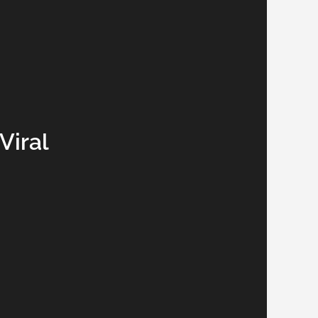
Viral