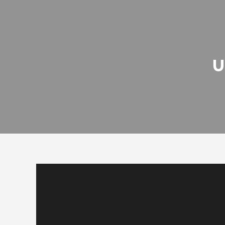
Skip
to
content
U