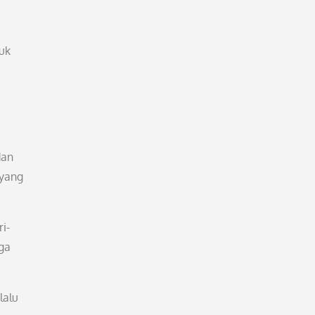
tuk
dan
 yang
i-
gga
lalu