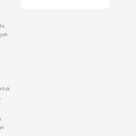
te,
nyak
untuk
,
m
ah