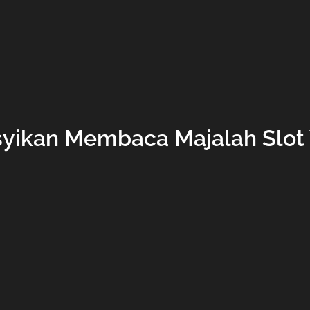
yikan Membaca Majalah Slot 