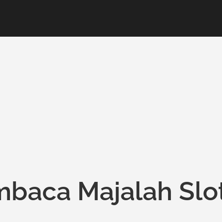
baca Majalah Slo