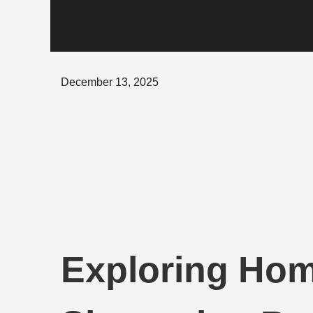
Posted
December 13, 2025
on
Exploring Hom