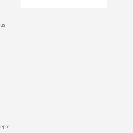
rus
,
a
epat.