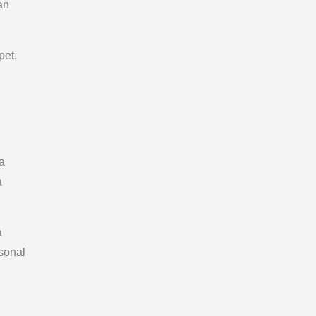
an
pet,
a
a
a
sonal