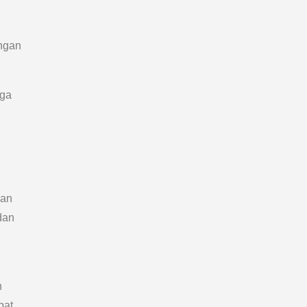
ngan
uga
gan
dan
h
pat