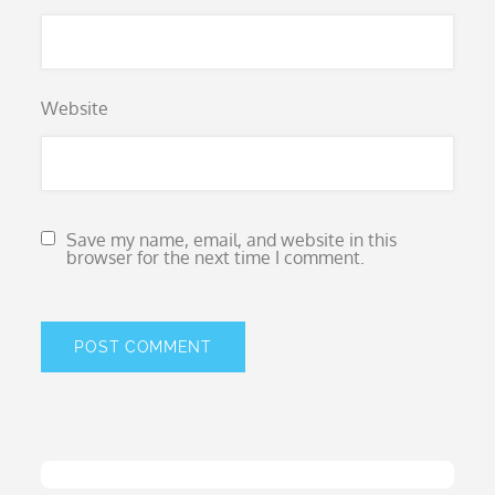
Website
Save my name, email, and website in this
browser for the next time I comment.