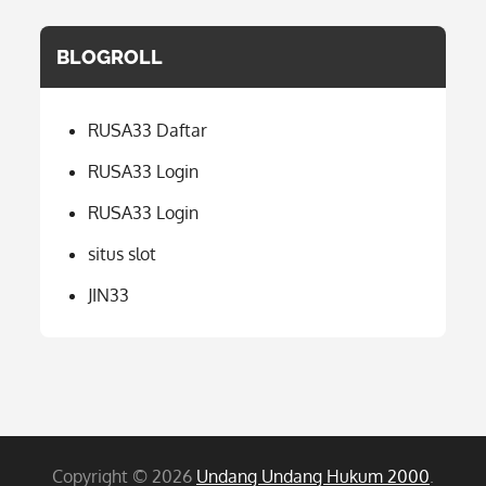
BLOGROLL
RUSA33 Daftar
RUSA33 Login
RUSA33 Login
situs slot
JIN33
Copyright © 2026
Undang Undang Hukum 2000
.