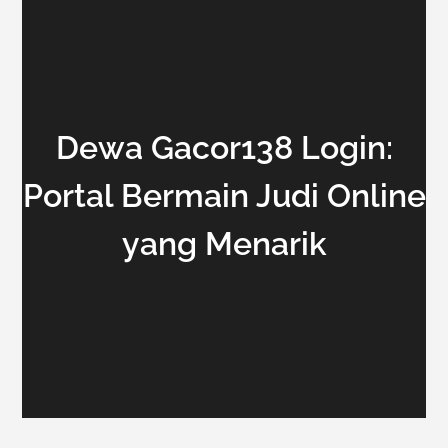
Dewa Gacor138 Login:
Portal Bermain Judi Online
yang Menarik