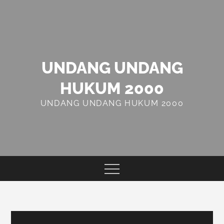
Skip
to
content
UNDANG UNDANG
HUKUM 2000
UNDANG UNDANG HUKUM 2000