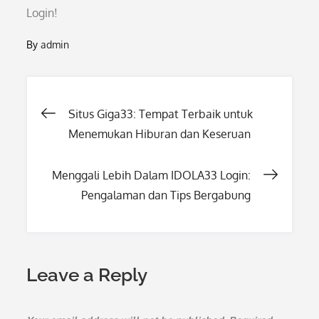
Login!
By
admin
Post
Situs Giga33: Tempat Terbaik untuk
Menemukan Hiburan dan Keseruan
navigation
Menggali Lebih Dalam IDOLA33 Login:
Pengalaman dan Tips Bergabung
Leave a Reply