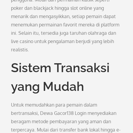
poker dan blackjack hingga slot online yang
menarik dan mengasyikkan, setiap pemain dapat
menemukan permainan favorit mereka di platform
ini. Selain itu, tersedia juga taruhan olahraga dan
live casino untuk pengalaman berjudi yang lebih
realistis.
Sistem Transaksi
yang Mudah
Untuk memudahkan para pemain dalam
bertransaksi, Dewa Gacor138 Login menyediakan
beragam metode pembayaran yang aman dan
terpercaya. Mulai dari transfer bank lokal hingga e-