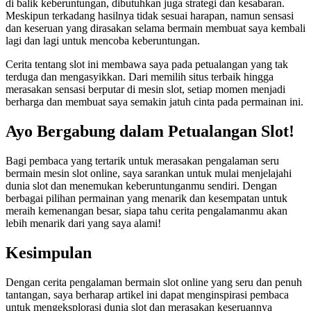
di balik keberuntungan, dibutuhkan juga strategi dan kesabaran.
Meskipun terkadang hasilnya tidak sesuai harapan, namun sensasi
dan keseruan yang dirasakan selama bermain membuat saya kembali
lagi dan lagi untuk mencoba keberuntungan.
Cerita tentang slot ini membawa saya pada petualangan yang tak
terduga dan mengasyikkan. Dari memilih situs terbaik hingga
merasakan sensasi berputar di mesin slot, setiap momen menjadi
berharga dan membuat saya semakin jatuh cinta pada permainan ini.
Ayo Bergabung dalam Petualangan Slot!
Bagi pembaca yang tertarik untuk merasakan pengalaman seru
bermain mesin slot online, saya sarankan untuk mulai menjelajahi
dunia slot dan menemukan keberuntunganmu sendiri. Dengan
berbagai pilihan permainan yang menarik dan kesempatan untuk
meraih kemenangan besar, siapa tahu cerita pengalamanmu akan
lebih menarik dari yang saya alami!
Kesimpulan
Dengan cerita pengalaman bermain slot online yang seru dan penuh
tantangan, saya berharap artikel ini dapat menginspirasi pembaca
untuk mengeksplorasi dunia slot dan merasakan keseruannya