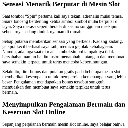
Sensasi Menarik Berputar di Mesin Slot
Saat tombol “Spin” pertama kali saya tekan, adrenalin mulai terasa.
Suara lonceng berdenting ketika simbol-simbol mulai berputar di
layar. Saya merasa seperti berada di kasino sungguhan meskipun
sebenarnya sedang duduk nyaman di rumah.
Setiap putaran memberikan sensasi yang berbeda. Kadang-kadang,
jackpot kecil berhasil saya raih, memicu gejolak kebahagiaan.
Namun, ada juga saat di mana simbol-simbol tampaknya tidak
bersahabat, namun hal itu justru menambah tantangan dan membuat
saya semakin terpacu untuk terus mencoba keberuntungan.
Selain itu, fitur bonus dan putaran gratis pada beberapa mesin slot
memberikan kesempatan untuk memperoleh kemenangan yang lebih
besar. Pengalaman mendapatkan bonus tersebut sungguh
memuaskan dan membuat saya semakin terpikat untuk terus
bermain.
Menyimpulkan Pengalaman Bermain dan
Keseruan Slot Online
Sepanjang perjalanan bermain mesin slot online, saya belajar bahwa