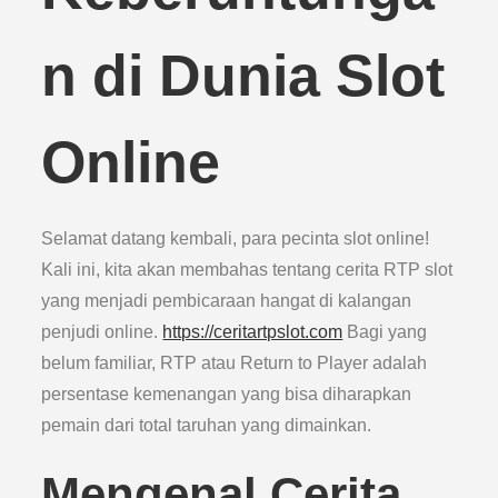
n di Dunia Slot
Online
Selamat datang kembali, para pecinta slot online!
Kali ini, kita akan membahas tentang cerita RTP slot
yang menjadi pembicaraan hangat di kalangan
penjudi online.
https://ceritartpslot.com
Bagi yang
belum familiar, RTP atau Return to Player adalah
persentase kemenangan yang bisa diharapkan
pemain dari total taruhan yang dimainkan.
Mengenal Cerita