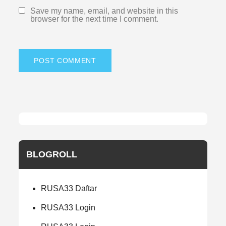
Save my name, email, and website in this
browser for the next time I comment.
BLOGROLL
RUSA33 Daftar
RUSA33 Login