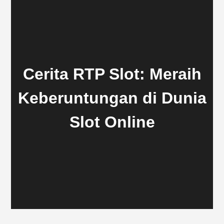
Cerita RTP Slot: Meraih
Keberuntungan di Dunia
Slot Online