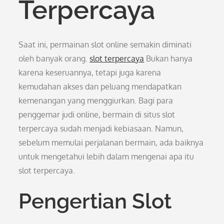
Terpercaya
Saat ini, permainan slot online semakin diminati
oleh banyak orang.
slot terpercaya
Bukan hanya
karena keseruannya, tetapi juga karena
kemudahan akses dan peluang mendapatkan
kemenangan yang menggiurkan. Bagi para
penggemar judi online, bermain di situs slot
terpercaya sudah menjadi kebiasaan. Namun,
sebelum memulai perjalanan bermain, ada baiknya
untuk mengetahui lebih dalam mengenai apa itu
slot terpercaya.
Pengertian Slot