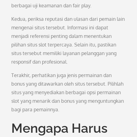
berbagai uji keamanan dan fair play.
Kedua, periksa reputasi dan ulasan dari pemain lain
mengenai situs tersebut. Informasi ini dapat
menjadi referensi penting dalam menentukan
pilihan situs slot terpercaya. Selain itu, pastikan
situs tersebut memiliki layanan pelanggan yang
responsif dan profesional.
Terakhir, perhatikan juga jenis permainan dan
bonus yang ditawarkan oleh situs tersebut. Pilihlah
situs yang menyediakan berbagai opsi permainan
slot yang menarik dan bonus yang menguntungkan
bagi para pemainnya.
Mengapa Harus