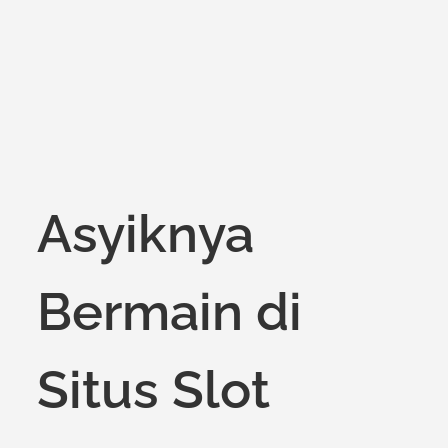
Asyiknya
Bermain di
Situs Slot