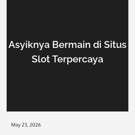
Asyiknya Bermain di Situs
Slot Terpercaya
Posted
May 23, 2026
on