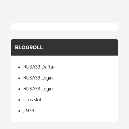
BLOGROLL
RUSA33 Daftar
RUSA33 Login
RUSA33 Login
situs slot
JIN33