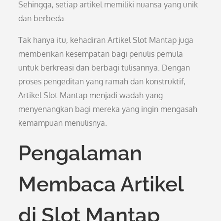
Sehingga, setiap artikel memiliki nuansa yang unik
dan berbeda.
Tak hanya itu, kehadiran Artikel Slot Mantap juga
memberikan kesempatan bagi penulis pemula
untuk berkreasi dan berbagi tulisannya. Dengan
proses pengeditan yang ramah dan konstruktif,
Artikel Slot Mantap menjadi wadah yang
menyenangkan bagi mereka yang ingin mengasah
kemampuan menulisnya.
Pengalaman
Membaca Artikel
di Slot Mantap