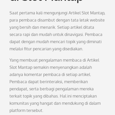
Saat pertama kali mengunjungi Artikel Slot Mantap,
para pembaca disambut dengan tata letak website
yang bersih dan menarik. Setiap artikel ditata
secara rapi dan mudah untuk dinavigasi. Pembaca
dapat dengan mudah mencari topik yang diminati
melalui fitur pencarian yang disediakan.
Yang membuat pengalaman membaca di Artikel
Slot Mantap semakin menyenangkan adalah
adanya komentar pembaca di setiap artikel.
Pembaca dapat berinteraksi, memberikan
pendapat, serta berbagi pengalaman mereka
terkait topik yang dibahas. Hal ini menciptakan
komunitas yang hangat dan mendukung di dalam
platform tersebut.