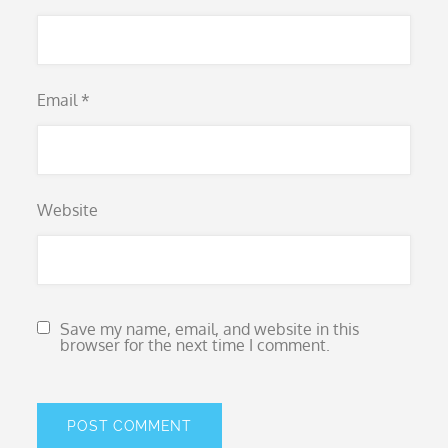
Email
*
Website
Save my name, email, and website in this
browser for the next time I comment.