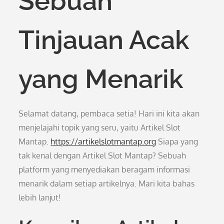
Sebuah
Tinjauan Acak
yang Menarik
Selamat datang, pembaca setia! Hari ini kita akan
menjelajahi topik yang seru, yaitu Artikel Slot
Mantap.
https://artikelslotmantap.org
Siapa yang
tak kenal dengan Artikel Slot Mantap? Sebuah
platform yang menyediakan beragam informasi
menarik dalam setiap artikelnya. Mari kita bahas
lebih lanjut!